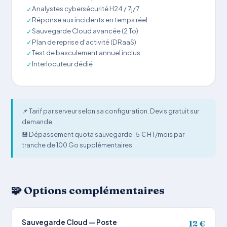
Analystes cybersécurité H24 / 7j/7
✓
Réponse aux incidents en temps réel
✓
Sauvegarde Cloud avancée (2 To)
✓
Plan de reprise d'activité (DRaaS)
✓
Test de basculement annuel inclus
✓
Interlocuteur dédié
✓
📌 Tarif par serveur selon sa configuration. Devis gratuit sur
demande.
💾 Dépassement quota sauvegarde : 5 € HT/mois par
tranche de 100 Go supplémentaires.
🧩 Options complémentaires
Sauvegarde Cloud — Poste
12 €