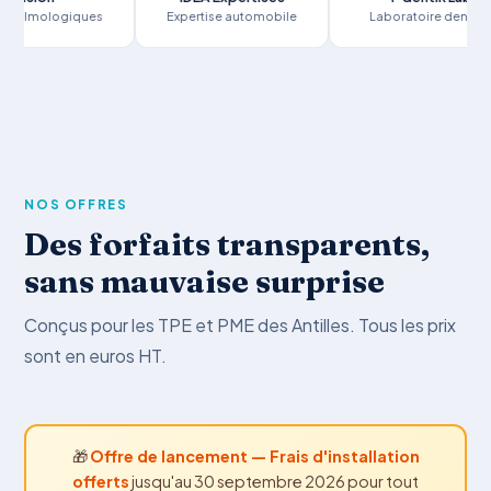
ologiques
Expertise automobile
Laboratoire dentaire
NOS OFFRES
Des forfaits transparents,
sans mauvaise surprise
Conçus pour les TPE et PME des Antilles. Tous les prix
sont en euros HT.
🎁
Offre de lancement — Frais d'installation
offerts
jusqu'au 30 septembre 2026 pour tout