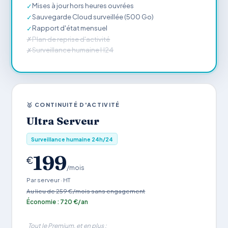
Mises à jour hors heures ouvrées
✓
Sauvegarde Cloud surveillée (500 Go)
✓
Rapport d'état mensuel
✓
Plan de reprise d'activité
✗
Surveillance humaine H24
✗
🥇 CONTINUITÉ D'ACTIVITÉ
Ultra Serveur
Surveillance humaine 24h/24
199
€
/mois
Par serveur · HT
Au lieu de 259 €/mois sans engagement
Économie : 720 €/an
Tout le Premium, et en plus :