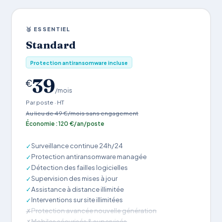
🥉 ESSENTIEL
Standard
Protection antiransomware incluse
39
€
/mois
Par poste · HT
Au lieu de 49 €/mois sans engagement
Économie : 120 €/an/poste
Surveillance continue 24h/24
✓
Protection antiransomware managée
✓
Détection des failles logicielles
✓
Supervision des mises à jour
✓
Assistance à distance illimitée
✓
Interventions sur site illimitées
✓
Protection avancée nouvelle génération
✗
Mobiles sécurisés & supervisés
✗