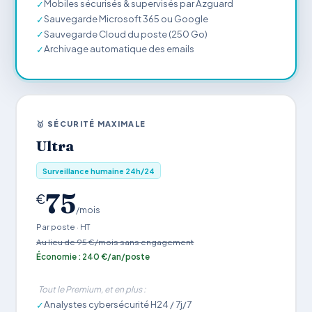
Mobiles sécurisés & supervisés par Azguard
✓
Sauvegarde Microsoft 365 ou Google
✓
Sauvegarde Cloud du poste (250 Go)
✓
Archivage automatique des emails
✓
🥇 SÉCURITÉ MAXIMALE
Ultra
Surveillance humaine 24h/24
75
€
/mois
Par poste · HT
Au lieu de 95 €/mois sans engagement
Économie : 240 €/an/poste
Tout le Premium, et en plus :
Analystes cybersécurité H24 / 7j/7
✓