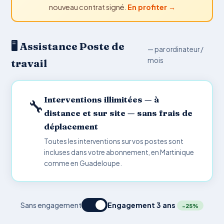
nouveau contrat signé.
En profiter →
🖥️ Assistance Poste de
— par ordinateur /
mois
travail
Interventions illimitées — à
🔧
distance et sur site — sans frais de
déplacement
Toutes les interventions sur vos postes sont
incluses dans votre abonnement, en Martinique
comme en Guadeloupe.
Sans engagement
Engagement 3 ans
−25%