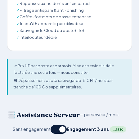
Réponse aux incidents en temps réel
✓
Filtrage antispam & anti-phishing
✓
Coffre-fort mots de passe entreprise
✓
Jusqu'à 5 appareils par utilisateur
✓
Sauvegarde Cloud du poste (1 To)
✓
Interlocuteur dédié
✓
📌 Prix HT par poste et par mois. Mise en service initiale
facturée une seule fois — nous consulter.
💾 Dépassement quota sauvegarde : 5 € HT/mois par
tranche de 100 Go supplémentaires.
Assistance Serveur
— par serveur / mois
Sans engagement
Engagement 3 ans
−25%