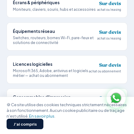
Écrans & périphériques
Sur devis
Moniteurs, claviers, souris, hubs et accessoires
achat ou leasing
Équipements réseau
Sur devis
Switches, routeurs, bornes Wi-Fi, pare-feux et
achat ou leasing
solutions de connectivité
Licences logicielles
Sur devis
Microsoft 365, Adobe, antivirus et logiciels
achat ou abonnement
métier — achat ou abonnement
Consommables d'impression
Sur devis
Gestion de vos consommables d'impression —
🍪 Ce site utilise des cookies techniques strictement nécessaires
livraison incluse
toners, cartouches, papier — livrés directement
à son fonctionnement. Aucun cookie publicitaire ou de traçage
chez vous
n'est utilisé.
En savoir plus
.
J'ai compris