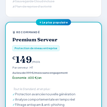
Sauvegarde Cloud incluse
✗
Plan de reprise d'activité
✗
⭐ Le plus populaire
🥈 RECOMMANDÉ
Premium Serveur
Protection de niveau entreprise
149
€
/mois
Par serveur · HT
Au lieu de 199 €/mois sans engagement
Économie : 600 €/an
Tout le Standard, et en plus :
Protection avancée nouvelle génération
✓
Analyse comportementale en temps réel
✓
Filtrage antispam & anti-phishing
✓