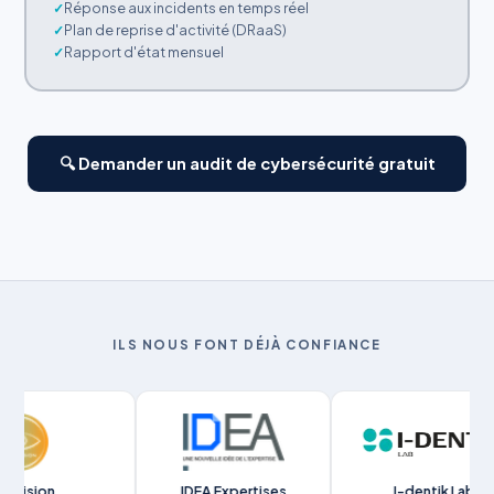
Réponse aux incidents en temps réel
Plan de reprise d'activité (DRaaS)
Rapport d'état mensuel
🔍 Demander un audit de cybersécurité gratuit
ILS NOUS FONT DÉJÀ CONFIANCE
on
IDEA Expertises
I-dentik Lab