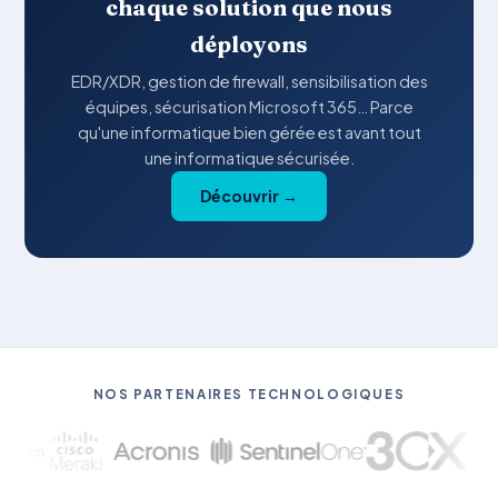
chaque solution que nous
déployons
EDR/XDR, gestion de firewall, sensibilisation des
équipes, sécurisation Microsoft 365… Parce
qu'une informatique bien gérée est avant tout
une informatique sécurisée.
Découvrir →
NOS PARTENAIRES TECHNOLOGIQUES
sco