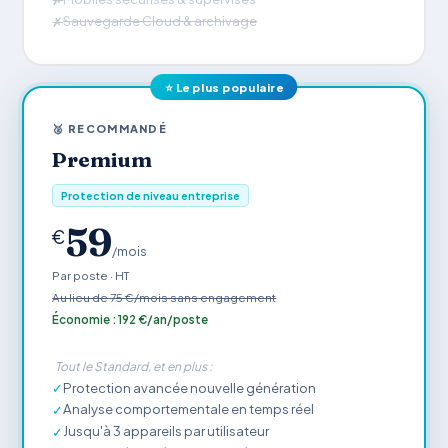
Sauvegarde Cloud & archivage
✗
⭐ Le plus populaire
🥈 RECOMMANDÉ
Premium
Protection de niveau entreprise
59
€
/mois
Par poste · HT
Au lieu de 75 €/mois sans engagement
Économie : 192 €/an/poste
Tout le Standard, et en plus :
Protection avancée nouvelle génération
✓
Analyse comportementale en temps réel
✓
Jusqu'à 3 appareils par utilisateur
✓