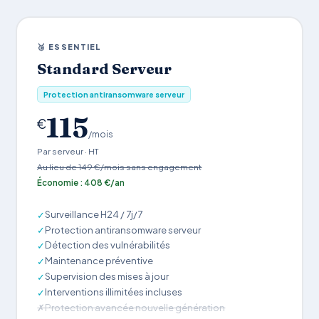
🥉 ESSENTIEL
Standard Serveur
Protection antiransomware serveur
115
€
/mois
Par serveur · HT
Au lieu de 149 €/mois sans engagement
Économie : 408 €/an
Surveillance H24 / 7j/7
✓
Protection antiransomware serveur
✓
Détection des vulnérabilités
✓
Maintenance préventive
✓
Supervision des mises à jour
✓
Interventions illimitées incluses
✓
Protection avancée nouvelle génération
✗